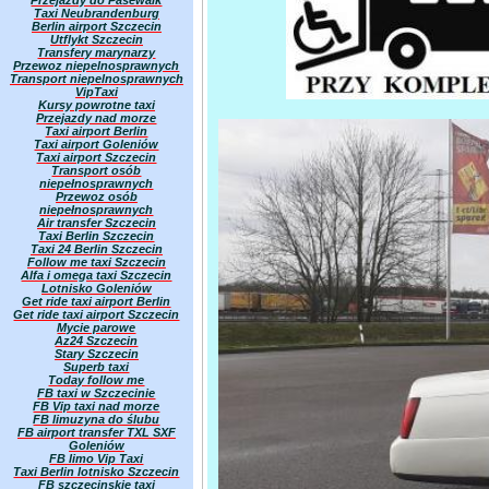
Przejazdy do Pasewalk
Taxi Neubrandenburg
Berlin airport Szczecin
Utflykt Szczecin
Transfery marynarzy
Przewoz niepelnosprawnych
Transport niepelnosprawnych
VipTaxi
Kursy powrotne taxi
Przejazdy nad morze
Taxi airport Berlin
Taxi airport Goleniów
Taxi airport Szczecin
Transport osób
niepełnosprawnych
Przewoz osób
niepełnosprawnych
Air transfer Szczecin
Taxi Berlin Szczecin
Taxi 24 Berlin Szczecin
Follow me taxi Szczecin
Alfa i omega taxi Szczecin
Lotnisko Goleniów
Get ride taxi airport Berlin
Get ride taxi airport Szczecin
Mycie parowe
Az24 Szczecin
Stary Szczecin
Superb taxi
Today follow me
FB taxi w Szczecinie
FB Vip taxi nad morze
FB limuzyna do ślubu
FB airport transfer TXL SXF
Goleniów
FB limo Vip Taxi
Taxi Berlin lotnisko Szczecin
FB szczecinskie taxi