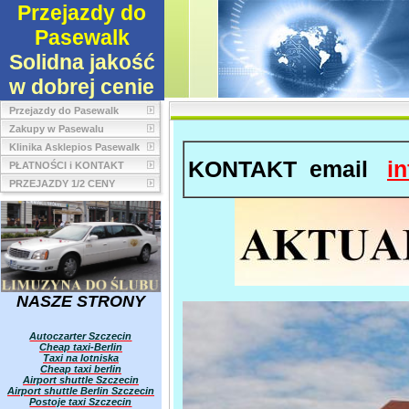
Przejazdy do
Pasewalk
Solidna jakość
w dobrej cenie
Przejazdy do Pasewalk
Zakupy w Pasewalu
Klinika Asklepios Pasewalk
KONTAKT email
in
PŁATNOŚCI i KONTAKT
PRZEJAZDY 1/2 CENY
NASZE STRONY
Autoczarter Szczecin
Cheap taxi-Berlin
Taxi na lotniska
Cheap taxi berlin
Airport shuttle Szczecin
Airport shuttle Berlin Szczecin
Postoje taxi Szczecin