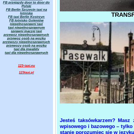
FB przejazdy door to door do
Polski
FB Berlin Szczecin taxi na
lotniska
TRANSF
FB taxi Berlin Kostrzyn
FB lotnisko Goleniów
niepelnosprawni taxi
taxi niepelnosprawnym
sprawni inaczej taxi
przewoz niepelnosprawnych
przewoz osob na wozku
przewozy niepelnosprawnych
przewozy osob na wozku
taxi dla inwalidy
taxi dla niepelnosprawnych
123-taxi.eu
123taxi.pl
Jesteś taksówkarzem? Masz 
wpisowego i bazowego – tylko 
stanie porozumiec sie w język