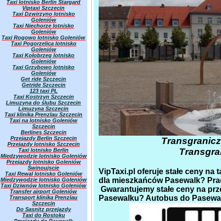
Taxi lotnisko Berlin Stargard
Viptaxi Szczecin
Taxi Dzwirzyno lotnisko
Goleniów
Taxi Niechorze lotnisko
Goleniów
Taxi Rogowo lotnisko Goleniów
Taxi Pogorzelica lotnisko
Goleniów
Taxi Kołobrzeg lotnisko
Goleniów
Taxi Grzybowo lotnisko
Goleniów
Get ride Szczecin
Getride Szczecin
123 taxi PL
Taxi Kostrzyn Szczecin
Limuzyna do ślubu Szczecin
Limuzyna Szczecin
Taxi klinika Prenzlau Szczecin
Taxi na lotnisko Goleniów
Szczecin
Berlines Szczecin
Przejazdy Berlin Szczecin
Transgranic
Przejazdy lotnisko Szczecin
Transgra
Taxi lotnisko Berlin
Miedzywodzie lotnisko Goleniów
Przejazdy lotnisko Goleniów
Świnoujscie
VipTaxi.pl oferuje stałe ceny na
Taxi Rewal lotnisko Goleniów
dla mieszkańców Pasewalk? Prac
Miedzywodzie lotnisko Goleniów
Taxi Dziwnów lotnisko Goleniów
Gwarantujemy stałe ceny na prze
Transfer airport Goleniów
Pasewalku? Autobus do Pasewalk
Transport klinika Prenzlau
Szczecin
Do Sasnitz przejazdy
Taxi do Rostoku